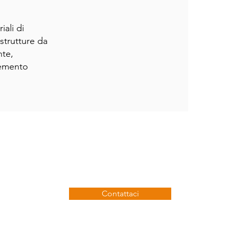
iali di
strutture da
nte,
cemento
Contattaci