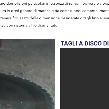
are demolizioni particolari in assenza di rumori, polvere e vibrazi
tura in ogni genere di materiale da costruzione: cemento, matto
ttenere fori esatti della dimensione desiderata o tagli fino a 
itati con sistema a filo diamantato.
TAGLI A DISCO 