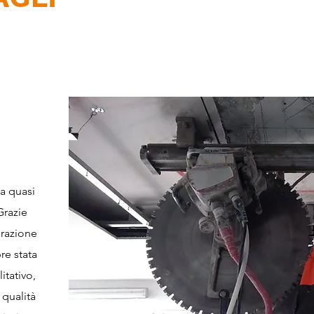
da quasi
Grazie
orazione
re stata
litativo,
 qualità