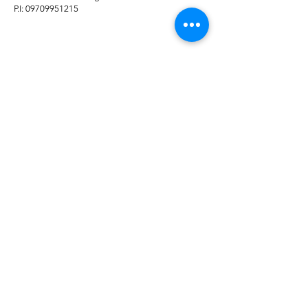
P.I: 09709951215
© 2025 by TECNO TAGLI SRL | P.IVA
09709951215
Farmed by
Webidoo
Informativa sulla
Privacy Polic
y -
Cookie
Policy
Le tue preferenze
relative alla privacy
Informativa sulla raccolta