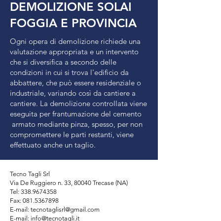
DEMOLIZIONE SOLAI
FOGGIA E PROVINCIA
Ogni opera di demolizione richiede una
valutazione appropriata e un intervento
che si diversifica a secondo delle
condizioni in cui si trova l'edificio da
abbattere, che può essere residenziale o
industriale, variando così da cantiere a
cantiere. La demolizione controllata viene
eseguita per frantumazione del cemento
armato mediante pinza, spesso, per non
compromettere le parti restanti, viene
effettuato anche un taglio.
Tecno Tagli Srl
Via De Ruggiero n. 33, 80040 Trecase (NA)
Tel: 338.9674358
Fax:
081.5367898
E-mail: tecnotaglisrl@gmail.com
E-mail:
info@tecnotagli.it