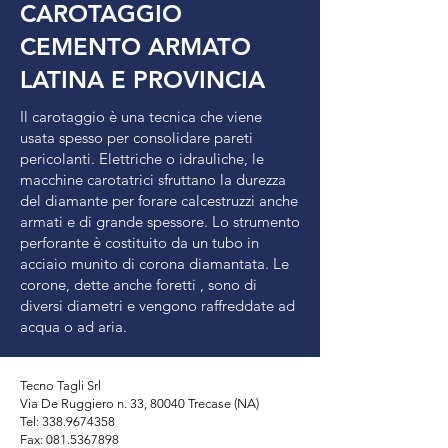
CAROTAGGIO
CEMENTO ARMATO
LATINA E PROVINCIA
Il carotaggio è una tecnica che viene
usata spesso per consolidare pareti
pericolanti. Elettriche o idrauliche, le
macchine carotatrici sfruttano la durezza
del diamante per forare calcestruzzi anche
armati e di grande spessore. Lo strumento
perforante è costituito da un tubo in
acciaio munito di corona diamantata. Le
corone, dette anche foretti , sono di
diversi diametri e vengono raffreddate ad
acqua o ad aria.
Tecno Tagli Srl
Via De Ruggiero n. 33, 80040 Trecase (NA)
Tel: 338.9674358
Fax:
081.5367898