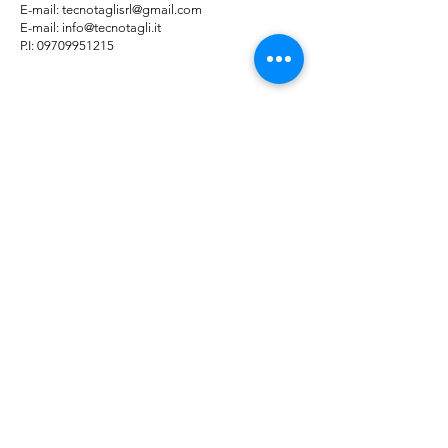
E-mail: tecnotaglisrl@gmail.com
E-mail:
info@tecnotagli.it
P.I: 09709951215
© 2025 by TECNO TAGLI SRL | P.IVA
09709951215
Farmed by
Webidoo
Informativa sulla
Privacy Polic
y -
Cookie
Policy
Le tue preferenze
relative alla privacy