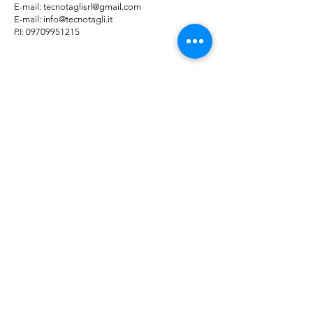
E-mail: tecnotaglisrl@gmail.com
E-mail:
info@tecnotagli.it
P.I: 09709951215
© 2025 by TECNO TAGLI SRL | P.IVA
09709951215
Farmed by
Webidoo
Informativa sulla
Privacy Polic
y -
Cookie
Policy
Le tue preferenze
relative alla privacy