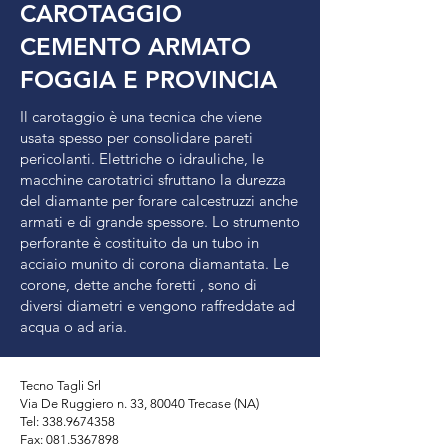
CAROTAGGIO
CEMENTO ARMATO
FOGGIA E PROVINCIA
Il carotaggio è una tecnica che viene
usata spesso per consolidare pareti
pericolanti. Elettriche o idrauliche, le
macchine carotatrici sfruttano la durezza
del diamante per forare calcestruzzi anche
armati e di grande spessore. Lo strumento
perforante è costituito da un tubo in
acciaio munito di corona diamantata. Le
corone, dette anche foretti , sono di
diversi diametri e vengono raffreddate ad
acqua o ad aria.
Tecno Tagli Srl
Via De Ruggiero n. 33, 80040 Trecase (NA)
Tel: 338.9674358
Fax:
081.5367898