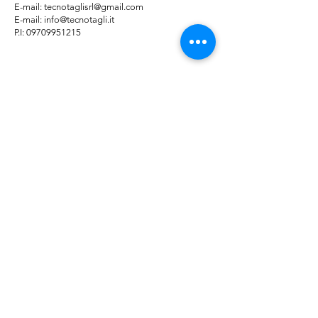
E-mail: tecnotaglisrl@gmail.com
E-mail:
info@tecnotagli.it
P.I: 09709951215
© 2025 by TECNO TAGLI SRL | P.IVA
09709951215
Farmed by
Webidoo
Informativa sulla
Privacy Polic
y -
Cookie
Policy
Le tue preferenze
relative alla privacy