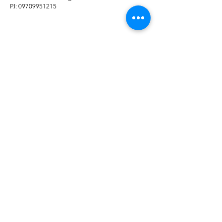
P.I: 09709951215
© 2025 by TECNO TAGLI SRL | P.IVA
09709951215
Farmed by
Webidoo
Informativa sulla
Privacy Polic
y -
Cookie
Policy
Le tue preferenze
relative alla privacy
Informativa sulla raccolta