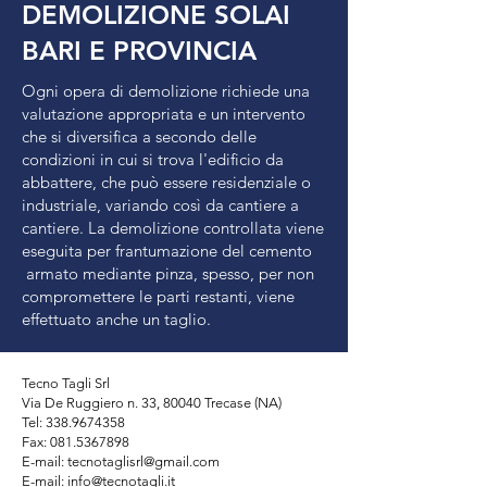
DEMOLIZIONE SOLAI
BARI E PROVINCIA
Ogni opera di demolizione richiede una
valutazione appropriata e un intervento
che si diversifica a secondo delle
condizioni in cui si trova l'edificio da
abbattere, che può essere residenziale o
industriale, variando così da cantiere a
cantiere. La demolizione controllata viene
eseguita per frantumazione del cemento
armato mediante pinza, spesso, per non
compromettere le parti restanti, viene
effettuato anche un taglio.
Tecno Tagli Srl
Via De Ruggiero n. 33, 80040 Trecase (NA)
Tel: 338.9674358
Fax:
081.5367898
E-mail: tecnotaglisrl@gmail.com
E-mail:
info@tecnotagli.it