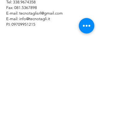
Tel: 338.9674358
Fax:
081.5367898
E-mail: tecnotaglisrl@gmail.com
E-mail:
info@tecnotagli.it
P.I: 09709951215
© 2025 by TECNO TAGLI SRL | P.IVA
09709951215
Farmed by
Webidoo
Informativa sulla
Privacy Polic
y -
Cookie
Policy